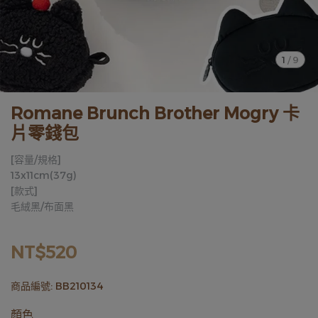
1
/
9
Romane Brunch Brother Mogry 卡
片零錢包
[容量/規格]
13x11cm(37g)
[款式]
毛絨黑/布面黑
NT$520
商品編號:
BB210134
顏色