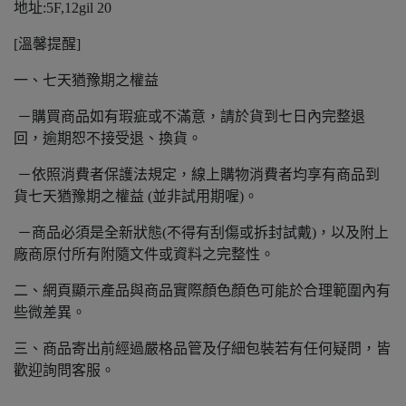
地址:5F,12gil 20
[溫馨提醒]
一、七天猶豫期之權益
－購買商品如有瑕疵或不滿意，請於貨到七日內完整退
回，逾期恕不接受退、換貨。
－依照消費者保護法規定，線上購物消費者均享有商品到
貨七天猶豫期之權益 (並非試用期喔)。
－商品必須是全新狀態(不得有刮傷或拆封試戴)，以及附上
廠商原付所有附隨文件或資料之完整性。
二、網頁顯示產品與商品實際顏色顏色可能於合理範圍內有
些微差異。
三、商品寄出前經過嚴格品管及仔細包裝若有任何疑問，皆
歡迎詢問客服。