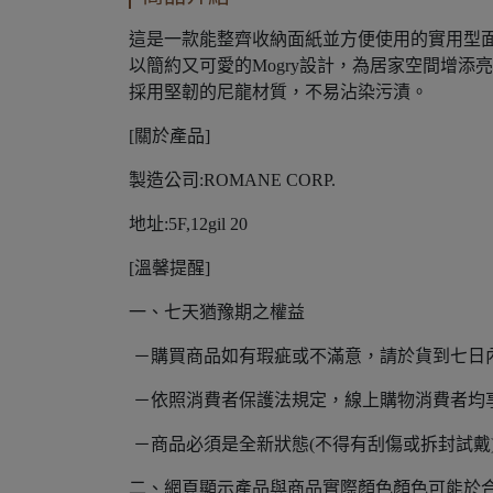
這是一款能整齊收納面紙並方便使用的實用型
以簡約又可愛的Mogry設計，為居家空間增添
採用堅韌的尼龍材質，不易沾染污漬。
[關於產品]
製造公司:ROMANE CORP.
地址:5F,12gil 20
[溫馨提醒]
一、七天猶豫期之權益
－購買商品如有瑕疵或不滿意，請於貨到七日
－依照消費者保護法規定，線上購物消費者均享
－商品必須是全新狀態(不得有刮傷或拆封試戴
二、網頁顯示產品與商品實際顏色顏色可能於