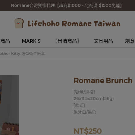
Romane台灣獨家代理【超商$1000・宅配滿 $1500免運】
名商品
MARK'S
〖出清商品〗
文具用品
創意
rother Kitty 造型衛生紙套
Romane Brunch
[容量/規格]
26x11.5x20cm(56g)
[款式]
象牙白/黑色
NT$250