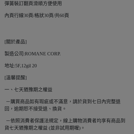
彈簧裝訂翻頁滑順方便使用
內頁行線30頁/格狀30頁/共60頁
[關於產品]
製造公司:ROMANE CORP.
地址:5F,12gil 20
[溫馨提醒]
一、七天猶豫期之權益
－購買商品如有瑕疵或不滿意，請於貨到七日內完整退
回，逾期恕不接受退、換貨。
－依照消費者保護法規定，線上購物消費者均享有商品到
貨七天猶豫期之權益 (並非試用期喔)。