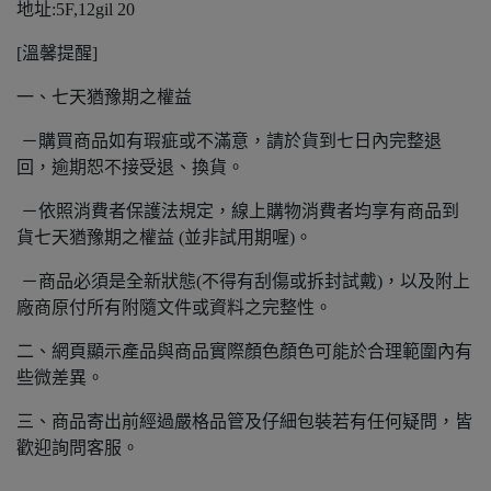
地址:5F,12gil 20
[溫馨提醒]
一、七天猶豫期之權益
－購買商品如有瑕疵或不滿意，請於貨到七日內完整退
回，逾期恕不接受退、換貨。
－依照消費者保護法規定，線上購物消費者均享有商品到
貨七天猶豫期之權益 (並非試用期喔)。
－商品必須是全新狀態(不得有刮傷或拆封試戴)，以及附上
廠商原付所有附隨文件或資料之完整性。
二、網頁顯示產品與商品實際顏色顏色可能於合理範圍內有
些微差異。
三、商品寄出前經過嚴格品管及仔細包裝若有任何疑問，皆
歡迎詢問客服。