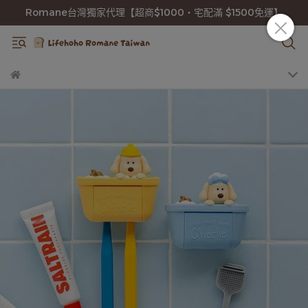
Romane台灣獨家代理【超商$1000・宅配滿 $1500免運】