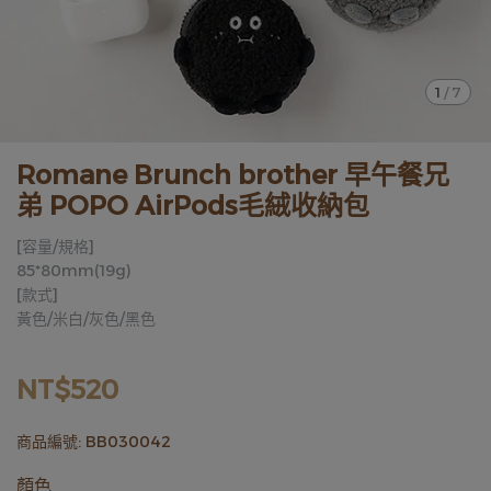
1
/
7
Romane Brunch brother 早午餐兄
弟 POPO AirPods毛絨收納包
[容量/規格]
85*80mm(19g)
[款式]
黃色/米白/灰色/黑色
NT$520
商品編號:
BB030042
顏色