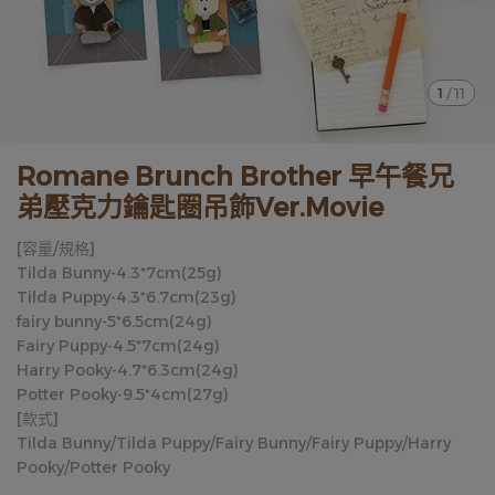
1
/
11
Romane Brunch Brother 早午餐兄
弟壓克力鑰匙圈吊飾Ver.Movie
[容量/規格]
Tilda Bunny-4.3*7cm(25g)
Tilda Puppy-4.3*6.7cm(23g)
fairy bunny-5*6.5cm(24g)
Fairy Puppy-4.5*7cm(24g)
Harry Pooky-4.7*6.3cm(24g)
Potter Pooky-9.5*4cm(27g)
[款式]
Tilda Bunny/Tilda Puppy/Fairy Bunny/Fairy Puppy/Harry
Pooky/Potter Pooky