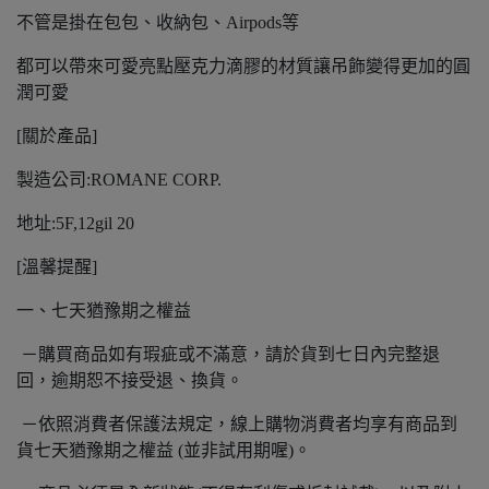
不管是掛在包包、收納包、Airpods等
都可以帶來可愛亮點壓克力滴膠的材質讓吊飾變得更加的圓
潤可愛
[關於產品]
製造公司:ROMANE CORP.
地址:5F,12gil 20
[溫馨提醒]
一、七天猶豫期之權益
－購買商品如有瑕疵或不滿意，請於貨到七日內完整退
回，逾期恕不接受退、換貨。
－依照消費者保護法規定，線上購物消費者均享有商品到
貨七天猶豫期之權益 (並非試用期喔)。