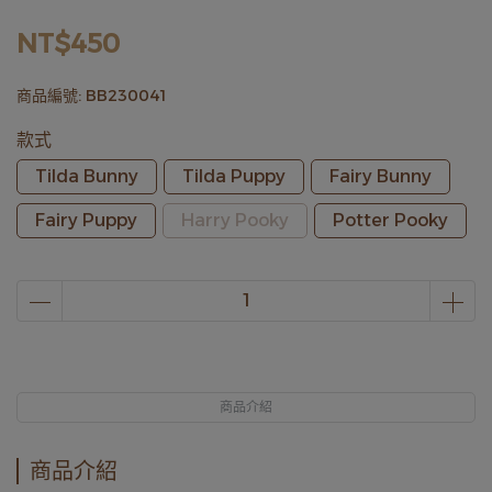
NT$450
商品編號:
BB230041
款式
Tilda Bunny
Tilda Puppy
Fairy Bunny
Fairy Puppy
Harry Pooky
Potter Pooky
商品介紹
商品介紹