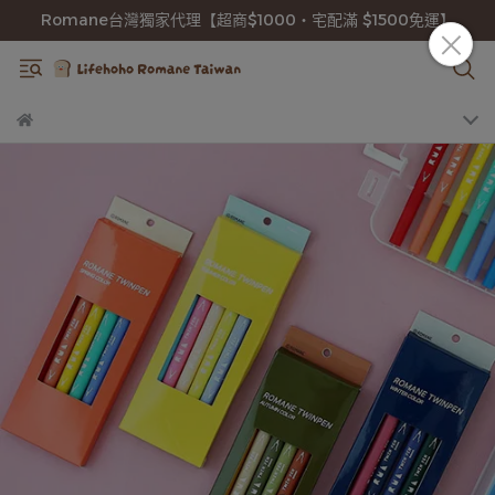
Romane台灣獨家代理【超商$1000・宅配滿 $1500免運】