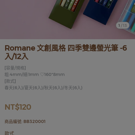
1
/
13
Romane 文創風格 四季雙邊螢光筆 -6
入/12入
[容量/規格]
粗:4mm/細:1mm ♡160*8mm
[款式]
春天(6入)/夏天(6入)/秋天(6入)/冬天(6入)
NT$120
商品編號:
BB320001
款式