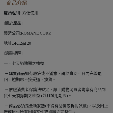
商品介紹
雙頭粗細~方便使用
[關於產品]
製造公司:ROMANE CORP.
地址:5F,12gil 20
[溫馨提醒]
一、七天猶豫期之權益
－購買商品如有瑕疵或不滿意，請於貨到七日內完整退
回，逾期恕不接受退、換貨。
－依照消費者保護法規定，線上購物消費者均享有商品到
貨七天猶豫期之權益 (並非試用期喔)。
－商品必須是全新狀態(不得有刮傷或拆封試戴)，以及附上
廠商原付所有附隨文件或資料之完整性。