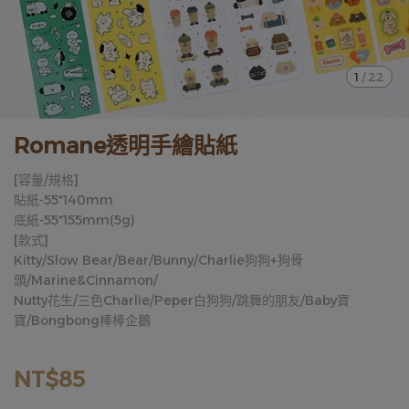
1
/
22
Romane透明手繪貼紙
[容量/規格]
貼紙-55*140mm
底紙-55*155mm(5g)
[款式]
Kitty/Slow Bear/Bear/Bunny/Charlie狗狗+狗骨
頭/Marine&Cinnamon/
Nutty花生/三色Charlie/Peper白狗狗/跳舞的朋友/Baby寶
寶/Bongbong棒棒企鵝
NT$85