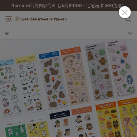
Romane台灣獨家代理【超商$1000・宅配滿 $1500免運】