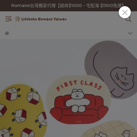
Romane台灣獨家代理【超商$1000・宅配滿 $1500免運】