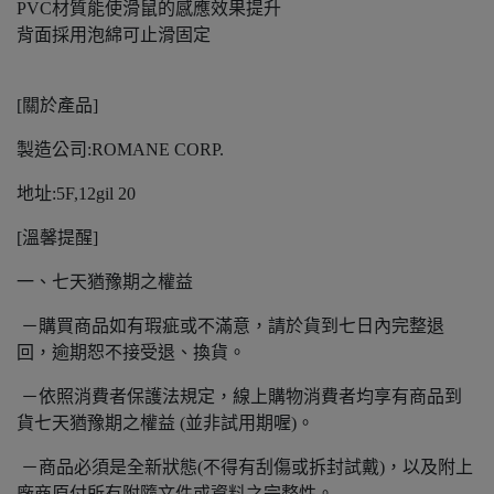
PVC材質能使滑鼠的感應效果提升
背面採用泡綿可止滑固定
[關於產品]
製造公司:ROMANE CORP.
地址:5F,12gil 20
[溫馨提醒]
一、七天猶豫期之權益
－購買商品如有瑕疵或不滿意，請於貨到七日內完整退
回，逾期恕不接受退、換貨。
－依照消費者保護法規定，線上購物消費者均享有商品到
貨七天猶豫期之權益 (並非試用期喔)。
－商品必須是全新狀態(不得有刮傷或拆封試戴)，以及附上
廠商原付所有附隨文件或資料之完整性。