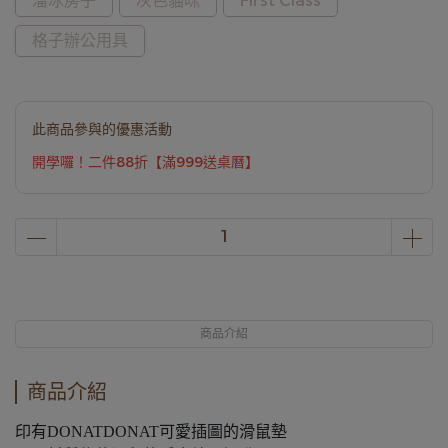
溜冰房子
灰色貓咪
First Class
格子辦公用具
此商品參與的優惠活動
開學囉！二件88折【滿999送桌曆】
商品介紹
商品介紹
印有DONATDONAT可愛插圖的滑鼠墊