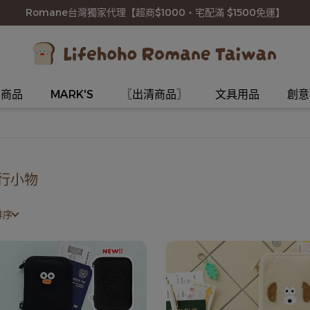
Romane台灣獨家代理【超商$1000・宅配滿 $1500免運】
名商品
MARK'S
〖出清商品〗
文具用品
創意
行小物
排序