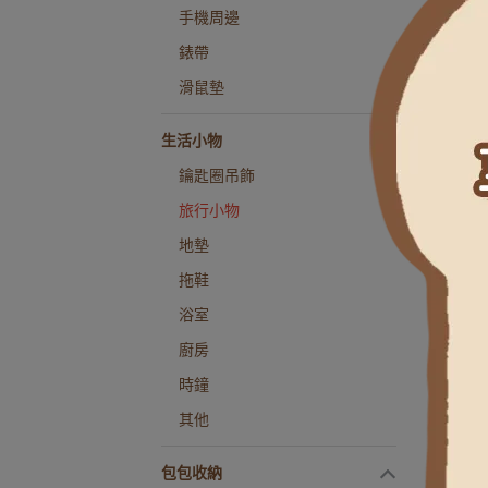
手機周邊
Rom
錶帶
滑鼠墊
生活小物
鑰匙圈吊飾
旅行小物
地墊
拖鞋
浴室
廚房
時鐘
Rom
其他
包包收納