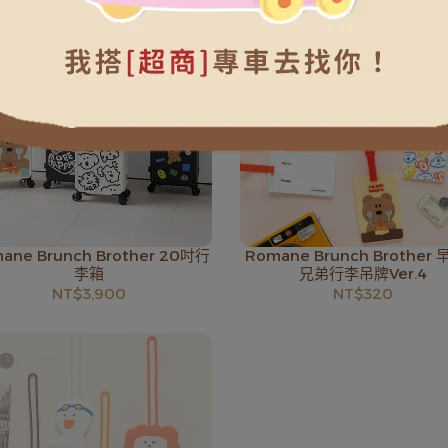
ane Brunch Brother 20吋行
Romane Brunch Brother
李箱
兄弟行李吊牌Ver.4
NT$3,900
NT$320